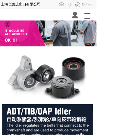
上海仁善进出口有限公司 
中文
English
T
o
g
g
l
e
n
a
v
i
g
a
t
i
o
n